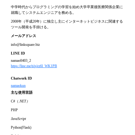
中学時代からプログラミングの学習を始め大学卒業後医療関係企業に
就職してシステムエンジニアを務める。
2008年（平成20年）に独立し主にインターネットビジネスに関連する
ツール開発を手掛ける。
メールアドレス
info@linksquare.biz
LINE ID
namao0403_2
https://line.me/ti/p/ez6l_WK1PB
Chatwork ID
namaokun
主な使用言語
C#（.
NET）
PHP
JavaScript
Python(Flask)