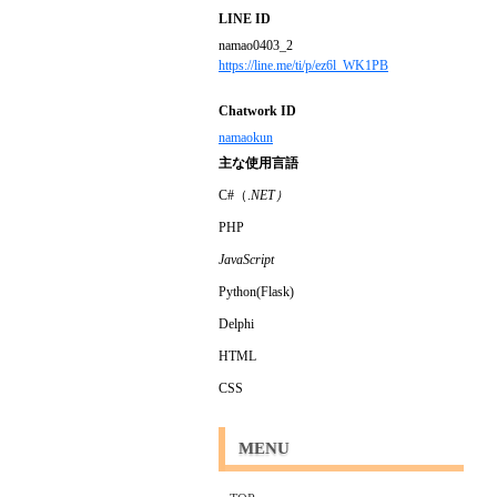
LINE ID
namao0403_2
https://line.me/ti/p/ez6l_WK1PB
Chatwork ID
namaokun
主な使用言語
C#（.
NET）
PHP
JavaScript
Python(Flask)
Delphi
HTML
CSS
MENU